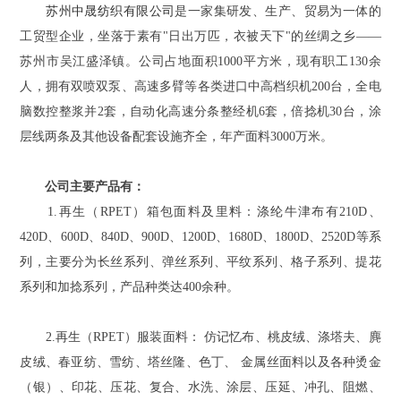
苏州中晟纺织有限公司
是一家集研发、生产、贸易为一体的
工贸型企业，坐落于素有"日出万匹，衣被天下"的丝绸之乡——
苏州市吴江盛泽镇。公司占地面积1000平方米，现有职工130余
人，拥有双喷双泵、高速多臂等各类进口中高档织机200台，全电
脑数控整浆并2套，自动化高速分条整经机6套，倍捻机30台，涂
层线两条及其他设备配套设施齐全，年产面料3000万米。
公司主要产品有：
1.再生（RPET）箱包面料及里料：涤纶牛津布有210D、
420D、600D、840D、900D、1200D、1680D、1800D、2520D等系
列，主要分为长丝系列、弹丝系列、平纹系列、格子系列、提花
系列和加捻系列，产品种类达400余种。
2.再生（RPET）服装面料： 仿记忆布、桃皮绒、涤塔夫、麂
皮绒、春亚纺、雪纺、塔丝隆、色丁、 金属丝面料以及各种烫金
（银）、印花、压花、复合、水洗、涂层、压延、冲孔、阻燃、